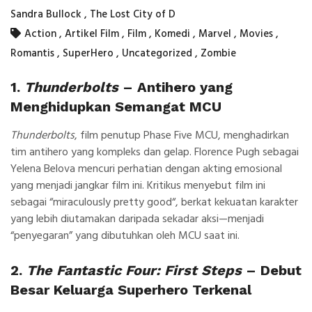
Sandra Bullock
,
The Lost City of D
Action
,
Artikel Film
,
Film
,
Komedi
,
Marvel
,
Movies
,
Romantis
,
SuperHero
,
Uncategorized
,
Zombie
1.
Thunderbolts
– Antihero yang
Menghidupkan Semangat MCU
Thunderbolts
, film penutup Phase Five MCU, menghadirkan
tim antihero yang kompleks dan gelap. Florence Pugh sebagai
Yelena Belova mencuri perhatian dengan akting emosional
yang menjadi jangkar film ini. Kritikus menyebut film ini
sebagai “
miraculously pretty good
“, berkat kekuatan karakter
yang lebih diutamakan daripada sekadar aksi—menjadi
“penyegaran” yang dibutuhkan oleh MCU saat ini.
2.
The Fantastic Four: First Steps
– Debut
Besar Keluarga Superhero Terkenal