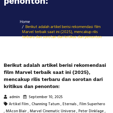
penonton:
Home
Berikut adalah artikel berisi rekomendasi film
Marvel terbaik saat ini (2025), mencakup rilis
terbaru dan sorotan dari kritikus dan penonton:
Berikut adalah artikel berisi rekomendasi
film Marvel terbaik saat ini (2025),
mencakup rilis terbaru dan sorotan dari
kritikus dan penonton:
admin
September 10, 2025
Artikel Film
,
Channing Tatum
,
Eternals
,
Film Superhero
,
MAcon Blair
,
Marvel Cinematic Universe
,
Peter Dinklage
,