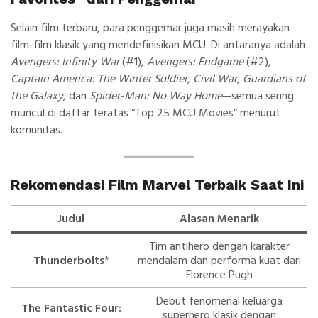
Selain film terbaru, para penggemar juga masih merayakan
film-film klasik yang mendefinisikan MCU. Di antaranya adalah
Avengers: Infinity War
(#1),
Avengers: Endgame
(#2),
Captain America: The Winter Soldier
,
Civil War
,
Guardians of
the Galaxy
, dan
Spider-Man: No Way Home
—semua sering
muncul di daftar teratas “Top 25 MCU Movies” menurut
komunitas.
Rekomendasi Film Marvel Terbaik Saat Ini
Judul
Alasan Menarik
Tim antihero dengan karakter
Thunderbolts
*
mendalam dan performa kuat dari
Florence Pugh
Debut fenomenal keluarga
The Fantastic Four:
superhero klasik dengan