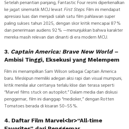
Setelah penantian panjang, Fantastic Four resmi diperkenalkan
ke jagat sinematik MCU lewat
First Steps
.
Film ini mendapat
apresiasi luas dan menjadi salah satu film pahlawan super
paling sukses tahun 2025, dengan skor kritik mencapai 87 %
dan penerimaan audiens 92 % —menunjukkan bahwa karakter
mereka masih relevan dan dinanti di era modern MCU.
3.
Captain America: Brave New World
–
Ambisi Tinggi, Eksekusi yang Melempem
Film ini menampilkan Sam Wilson sebagai Captain America
baru. Meskipun memiliki adegan aksi rapi dan visual mumpuni,
kritik menilai alur ceritanya terlalu klise dan terasa seperti
“
Marvel films stuck on autopilot
.” Dalam media dan diskusi
penggemar, film ini dianggap “medioker,” dengan Rotten
Tomatoes berada di kisaran 50–55 %.
4. Daftar Film Marvel<br>“All‑time
Favorites” dari Penggemar