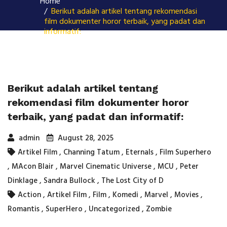
Home
Berikut adalah artikel tentang rekomendasi
film dokumenter horor terbaik, yang padat dan
informatif:
Berikut adalah artikel tentang
rekomendasi film dokumenter horor
terbaik, yang padat dan informatif:
admin
August 28, 2025
Artikel Film
,
Channing Tatum
,
Eternals
,
Film Superhero
,
MAcon Blair
,
Marvel Cinematic Universe
,
MCU
,
Peter
Dinklage
,
Sandra Bullock
,
The Lost City of D
Action
,
Artikel Film
,
Film
,
Komedi
,
Marvel
,
Movies
,
Romantis
,
SuperHero
,
Uncategorized
,
Zombie