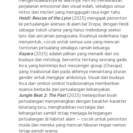
mengembalikannya ke alamnya. Film ini menawarkan
perjalanan emosional dan visual indah, sekaligus unsur
mitos dan misteri yang menggugah rasa ingin tahu.
Heidi: Rescue of the Lynx
(2025) mengajak penonton
ke petualangan animasi di alam liar Eropa, dengan Heidi
sebagai tokoh utama yang harus melindungi seekor
lynx dari ancaman pengusaha. Kisahnya sederhana tapi
menyentuh, cocok untuk semua usia yang mencari
tontonan petualang sekaligus ramah keluarga.
Kayara
(2025) adalah pilihan yang menarik dari sisi
budaya dan mitologi, bercerita tentang seorang gadis
Inca yang bermimpi ikut messenger group (Chasqui)
yang tradisional dan pada akhirnya menantang aturan
gender untuk mengejar ambisinya. Visual dari budaya
Inca dan simbol-simbol tradisionalnya memberikan
nuansa berbeda dari petualangan kebanyakan.
Jungle Beat 2: The Past
(2025) melanjutkan kisah
petualangan menyenangkan dengan karakter-karakter
binatang lucu, menghadirkan nostalgia dan
kehangatan sambil tetap menjaga ketegangan
petualangan di habitat alam — cocok untuk penonton
muda dan mereka yang mencari hiburan ringan namun
tetap penuh warna.