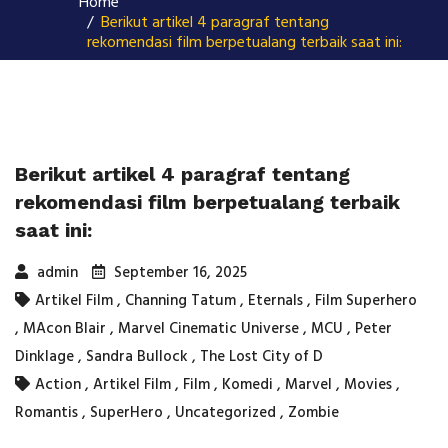
Home
Berikut artikel 4 paragraf tentang
rekomendasi film berpetualang terbaik saat ini:
Berikut artikel 4 paragraf tentang
rekomendasi film berpetualang terbaik
saat ini:
admin
September 16, 2025
Artikel Film
,
Channing Tatum
,
Eternals
,
Film Superhero
,
MAcon Blair
,
Marvel Cinematic Universe
,
MCU
,
Peter
Dinklage
,
Sandra Bullock
,
The Lost City of D
Action
,
Artikel Film
,
Film
,
Komedi
,
Marvel
,
Movies
,
Romantis
,
SuperHero
,
Uncategorized
,
Zombie