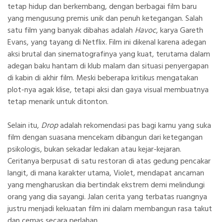
tetap hidup dan berkembang, dengan berbagai film baru
yang mengusung premis unik dan penuh ketegangan. Salah
satu film yang banyak dibahas adalah
Havoc
, karya Gareth
Evans, yang tayang di
Netflix
. Film ini dikenal karena adegan
aksi brutal dan sinematografinya yang kuat, terutama dalam
adegan baku hantam di klub malam dan situasi penyergapan
di kabin di akhir film. Meski beberapa kritikus mengatakan
plot-nya agak klise, tetapi aksi dan gaya visual membuatnya
tetap menarik untuk ditonton.
Selain itu,
Drop
adalah rekomendasi pas bagi kamu yang suka
film dengan suasana mencekam dibangun dari ketegangan
psikologis, bukan sekadar ledakan atau kejar-kejaran.
Ceritanya berpusat di satu restoran di atas gedung pencakar
langit, di mana karakter utama, Violet, mendapat ancaman
yang mengharuskan dia bertindak ekstrem demi melindungi
orang yang dia sayangi. Jalan cerita yang terbatas ruangnya
justru menjadi kekuatan film ini dalam membangun rasa takut
dan cemas secara perlahan.