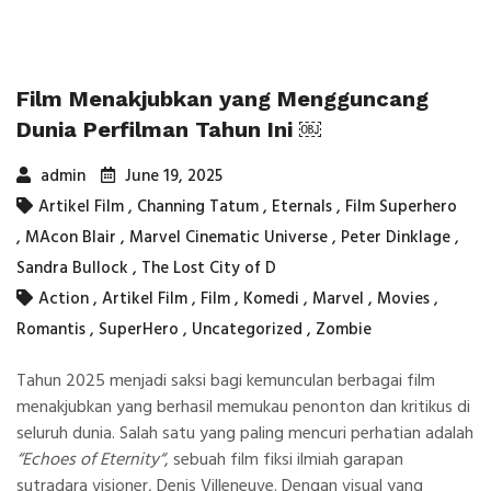
Film Menakjubkan yang Mengguncang
Dunia Perfilman Tahun Ini ￼
admin
June 19, 2025
Artikel Film
,
Channing Tatum
,
Eternals
,
Film Superhero
,
MAcon Blair
,
Marvel Cinematic Universe
,
Peter Dinklage
,
Sandra Bullock
,
The Lost City of D
Action
,
Artikel Film
,
Film
,
Komedi
,
Marvel
,
Movies
,
Romantis
,
SuperHero
,
Uncategorized
,
Zombie
Tahun 2025 menjadi saksi bagi kemunculan berbagai film
menakjubkan yang berhasil memukau penonton dan kritikus di
seluruh dunia. Salah satu yang paling mencuri perhatian adalah
“
Echoes of Eternity
“
, sebuah film fiksi ilmiah garapan
sutradara visioner, Denis Villeneuve. Dengan visual yang