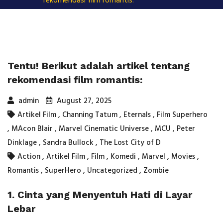
rekomendasi film romantis:
Tentu! Berikut adalah artikel tentang
rekomendasi film romantis:
admin
August 27, 2025
Artikel Film
,
Channing Tatum
,
Eternals
,
Film Superhero
,
MAcon Blair
,
Marvel Cinematic Universe
,
MCU
,
Peter
Dinklage
,
Sandra Bullock
,
The Lost City of D
Action
,
Artikel Film
,
Film
,
Komedi
,
Marvel
,
Movies
,
Romantis
,
SuperHero
,
Uncategorized
,
Zombie
1. Cinta yang Menyentuh Hati di Layar
Lebar