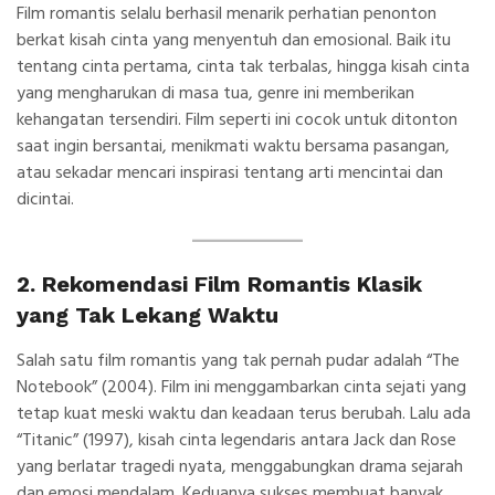
Film romantis selalu berhasil menarik perhatian penonton
berkat kisah cinta yang
menyentuh
dan
emosional
. Baik itu
tentang cinta pertama, cinta tak terbalas, hingga kisah cinta
yang mengharukan di masa tua, genre ini memberikan
kehangatan tersendiri. Film seperti ini cocok untuk ditonton
saat ingin bersantai, menikmati waktu bersama pasangan,
atau sekadar mencari inspirasi tentang arti mencintai dan
dicintai.
2. Rekomendasi Film Romantis Klasik
yang Tak Lekang Waktu
Salah satu film romantis yang tak pernah pudar adalah
“
The
Notebook
” (2004)
. Film ini menggambarkan cinta sejati yang
tetap kuat meski waktu dan keadaan terus berubah. Lalu ada
“
Titanic
” (1997)
, kisah cinta legendaris antara Jack dan Rose
yang berlatar tragedi nyata, menggabungkan drama sejarah
dan emosi mendalam. Keduanya sukses membuat banyak