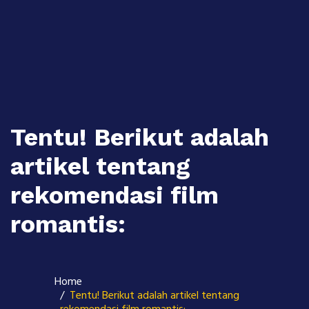
Skip
to
content
Tentu! Berikut adalah
artikel tentang
rekomendasi film
romantis:
Home
Tentu! Berikut adalah artikel tentang